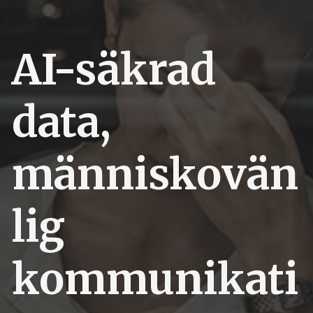
AI-säkrad
data,
människovän
lig
kommunikati