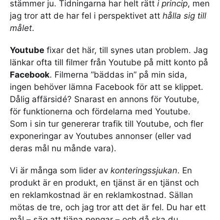
stämmer ju. Tidningarna har helt rätt
i princip
, men
jag tror att de har fel i perspektivet att
hålla sig till
målet
.
Youtube
fixar det här, till synes utan problem. Jag
länkar ofta till filmer från Youtube på mitt konto på
Facebook
. Filmerna ”bäddas in” på min sida,
ingen behöver lämna Facebook för att se klippet.
Dålig affärsidé? Snarast en annons för Youtube,
för funktionerna och fördelarna med Youtube.
Som i sin tur genererar trafik till Youtube, och fler
exponeringar av Youtubes annonser (eller vad
deras mål nu månde vara).
Vi är många som lider av
konteringssjukan
. En
produkt är en produkt, en tjänst är en tjänst och
en reklamkostnad är en reklamkostnad. Sällan
mötas de tre, och jag tror att det är fel. Du har ett
mål – säg att tjäna pengar – och då ska du