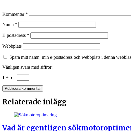
Kommentar
*
Namn
*
E-postadress
*
Webbplats
Spara mitt namn, min e-postadress och webbplats i denna webbläsa
Vänligen svara med siffror:
1 + 5 =
Relaterade inlägg
Vad är egentligen sökmotoroptimer