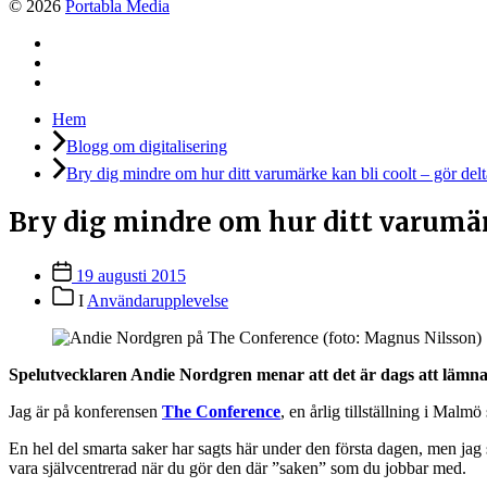
© 2026
Portabla Media
Facebook
Instagram
LinkedIn
Hem
Blogg om digitalisering
Bry dig mindre om hur ditt varumärke kan bli coolt – gör del
Bry dig mindre om hur ditt varumär
Inläggsdatum
19 augusti 2015
Inläggskategorier
I
Användarupplevelse
Spelutvecklaren Andie Nordgren menar att det är dags att lämna 
Jag är på konferensen
The Conference
, en årlig tillställning i Mal
En hel del smarta saker har sagts här under den första dagen, men jag 
vara självcentrerad när du gör den där ”saken” som du jobbar med.