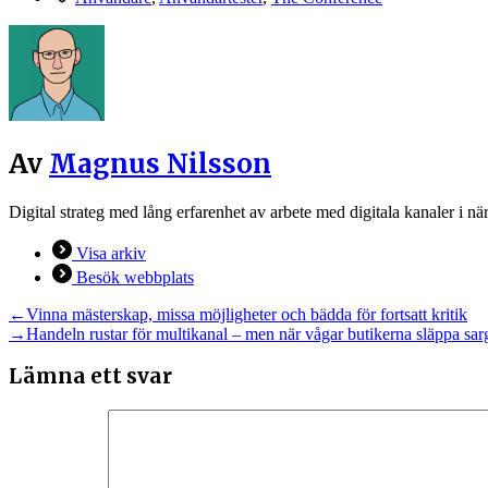
Av
Magnus Nilsson
Digital strateg med lång erfarenhet av arbete med digitala kanaler i näri
Visa arkiv
Besök webbplats
Inläggsnavigering
Föregående
←
Vinna mästerskap, missa möjligheter och bädda för fortsatt kritik
inlägg:
Nästa
→
Handeln rustar för multikanal – men när vågar butikerna släppa sa
inlägg:
Lämna ett svar