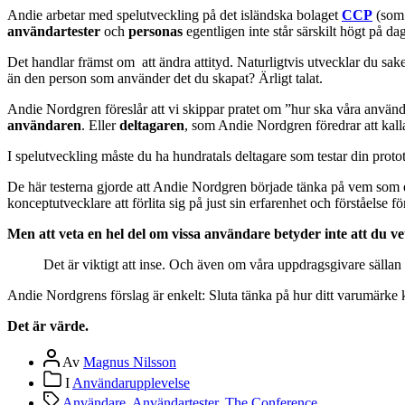
Andie arbetar med spelutveckling på det isländska bolaget
CCP
(som
användartester
och
personas
egentligen inte står särskilt högt på d
Det handlar främst om att ändra attityd. Naturligtvis utvecklar du sa
än den person som använder det du skapat? Ärligt talat.
Andie Nordgren föreslår att vi skippar pratet om ”hur ska våra användar
användaren
. Eller
deltagaren
, som Andie Nordgren föredrar att kal
I spelutveckling måste du ha hundratals deltagare som testar din prot
De här testerna gjorde att Andie Nordgren började tänka på vem som
konceptutvecklare att förlita sig på just sin erfarenhet och förståelse
Men att veta en hel del om vissa användare betyder inte att du v
Det är viktigt att inse. Och även om våra uppdragsgivare sällan ha
Andie Nordgrens förslag är enkelt: Sluta tänka på hur ditt varumärke ka
Det är värde.
Inläggsförfattare
Av
Magnus Nilsson
Inläggskategorier
I
Användarupplevelse
Etiketter
Användare
,
Användartester
,
The Conference