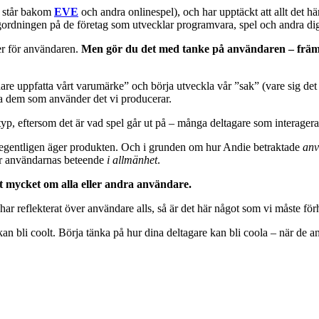
 står bakom
EVE
och andra onlinespel), och har upptäckt att allt det h
agordningen på de företag som utvecklar programvara, spel och andra dig
ker för användaren.
Men gör du det med tanke på användaren –
främ
e uppfatta vårt varumärke” och börja utveckla vår ”sak” (vare sig det är
la dem som använder det vi producerar.
otyp, eftersom det är vad spel går ut på – många deltagare som interager
 egentligen äger produkten. Och i grunden om hur Andie betraktade
anv
 för användarnas beteende
i allmänhet
.
et mycket om alla eller andra användare.
r reflekterat över användare alls, så är det här något som vi måste förhål
n bli coolt. Börja tänka på hur dina deltagare kan bli coola – när de an