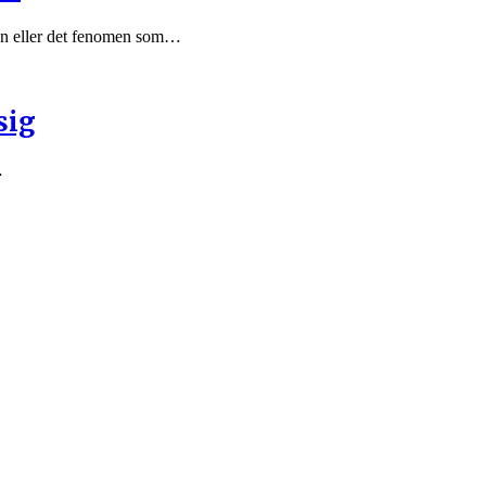
hen eller det fenomen som…
sig
…