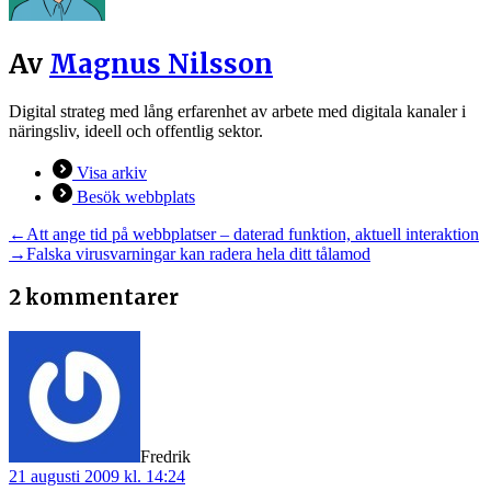
Av
Magnus Nilsson
Digital strateg med lång erfarenhet av arbete med digitala kanaler i
näringsliv, ideell och offentlig sektor.
Visa arkiv
Besök webbplats
Inläggsnavigering
Föregående
←
Att ange tid på webbplatser – daterad funktion, aktuell interaktion
inlägg:
Nästa
→
Falska virusvarningar kan radera hela ditt tålamod
inlägg:
2 kommentarer
säger:
Fredrik
21 augusti 2009 kl. 14:24