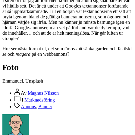
Däremot tror jag att formaten kommer att ändra sig snabbare av vad
vi hittills sett. Det är ett under att Googles textannonser fortfarande
är så uppmärksammade. Till en början var textannonserna ett sätt att
bryta igenom bland de glättiga bannerannonserna, som ögonen och
hjärnan värjde sig ifrån. Men nu känner ju minsta barnunge igen en
kloffa Google-annonser, man vet på förhand var de dyker upp, vad
de innehåller… och att de är helt meningslösa. När går luften ur
Google?
Hur ser nästa format ut, det som får oss att sänka garden och faktiskt
se
och
reagera
på en webbannons?
Foto
Emmanuel, Unsplash
Inläggsförfattare
Av
Magnus Nilsson
Inläggskategorier
I
Marknadsföring
Etiketter
Annons
,
Banner