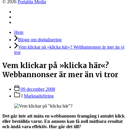
© 2026
Portabla Media
Facebook
Instagram
LinkedIn
Hem
Blogg om digitalisering
Vem klickar på »klicka här«? Webbannonser är mer än vi
tror
Vem klickar på »klicka här«?
Webbannonser är mer än vi tror
Inläggsdatum
09 december 2008
Inläggskategorier
I
Marknadsföring
Det går inte att mäta en webbannons framgång i antalet klick
eller beställda varor. En annons kan få noll mätbara resultat
och ändå vara effektiv. Hur går det till?