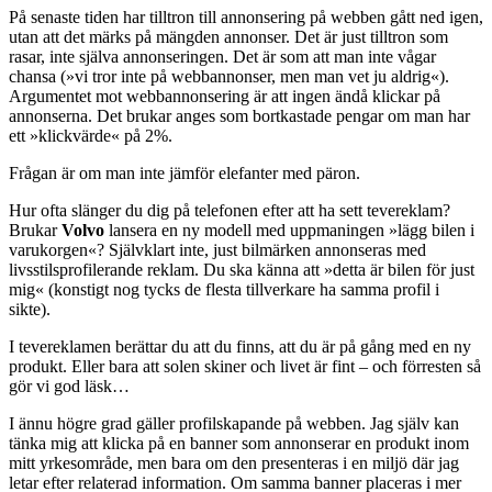
På senaste tiden har tilltron till annonsering på webben gått ned igen,
utan att det märks på mängden annonser. Det är just tilltron som
rasar, inte själva annonseringen. Det är som att man inte vågar
chansa (»vi tror inte på webbannonser, men man vet ju aldrig«).
Argumentet mot webbannonsering är att ingen ändå klickar på
annonserna. Det brukar anges som bortkastade pengar om man har
ett »klickvärde« på 2%.
Frågan är om man inte jämför elefanter med päron.
Hur ofta slänger du dig på telefonen efter att ha sett tevereklam?
Brukar
Volvo
lansera en ny modell med uppmaningen »lägg bilen i
varukorgen«? Självklart inte, just bilmärken annonseras med
livsstilsprofilerande reklam. Du ska känna att »detta är bilen för just
mig« (konstigt nog tycks de flesta tillverkare ha samma profil i
sikte).
I tevereklamen berättar du att du finns, att du är på gång med en ny
produkt. Eller bara att solen skiner och livet är fint – och förresten så
gör vi god läsk…
I ännu högre grad gäller profilskapande på webben. Jag själv kan
tänka mig att klicka på en banner som annonserar en produkt inom
mitt yrkesområde, men bara om den presenteras i en miljö där jag
letar efter relaterad information. Om samma banner placeras i mer