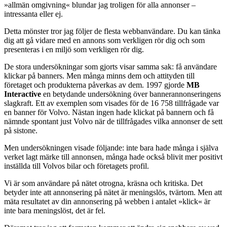
»allmän omgivning« blundar jag troligen för alla annonser –
intressanta eller ej.
Detta mönster tror jag följer de flesta webbanvändare. Du kan tänka
dig att gå vidare med en annons som verkligen rör dig och som
presenteras i en miljö som verkligen rör dig.
De stora undersökningar som gjorts visar samma sak: få användare
klickar på banners. Men många minns dem och attityden till
företaget och produkterna påverkas av dem. 1997 gjorde
MB
Interactive
en betydande undersökning över bannerannonseringens
slagkraft. Ett av exemplen som visades för de 16 758 tillfrågade var
en banner för Volvo. Nästan ingen hade klickat på bannern och få
nämnde spontant just Volvo när de tillfrågades vilka annonser de sett
på sistone.
Men undersökningen visade följande: inte bara hade många i själva
verket lagt märke till annonsen, många hade också blivit mer positivt
inställda till Volvos bilar och företagets profil.
Vi är som användare på nätet otrogna, kräsna och kritiska. Det
betyder inte att annonsering på nätet är meningslös, tvärtom. Men att
mäta resultatet av din annonsering på webben i antalet »klick« är
inte bara meningslöst, det är fel.