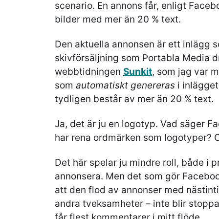
scenario. En annons får, enligt Facebo
bilder med mer än 20 % text.
Den aktuella annonsen är ett inlägg 
skivförsäljning som Portabla Media 
webbtidningen
Sunkit
, som jag var m
som
automatiskt genereras
i inlägge
tydligen består av mer än 20 % text.
Ja, det är ju en logotyp. Vad säger 
har rena ordmärken som logotyper? 
Det här spelar ju mindre roll, både i p
annonsera. Men det som gör Facebook
att den flod av annonser med nästinti
andra tveksamheter – inte blir stopp
får flest kommentarer i mitt flöde.