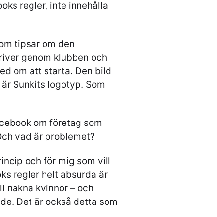
oks regler, inte innehålla
som tipsar om den
driver genom klubben och
ed om att starta. Den bild
t är Sunkits logotyp. Som
Facebook om företag som
Och vad är problemet?
rincip och för mig som vill
s regler helt absurda är
ll nakna kvinnor – och
ade. Det är också detta som