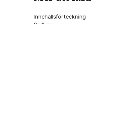
Innehållsförteckning
Ordlista
Om webbplatsen
Integritetspolicy
Miljöpolicy
Prefer English?
© 2026
Portabla Media
Tema av
Anders 