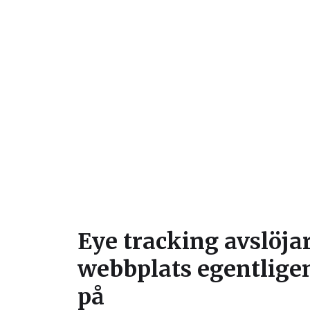
Eye tracking avslöja
webbplats egentlige
på