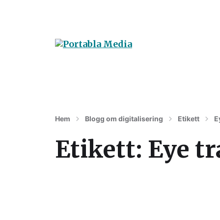
Digitalisering av varumärke, affärer oc
Hem
Blogg om digitalisering
Etikett
E
Etikett:
Eye t