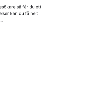
esökare så får du ett
ser kan du få helt
s…