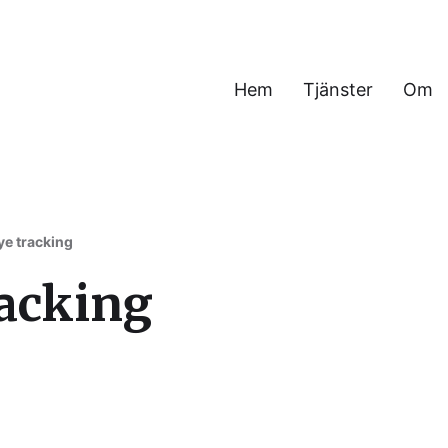
Hem
Tjänster
Om
h verksamhet
ye tracking
racking