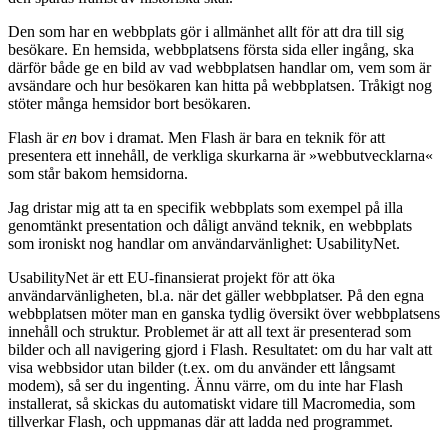
Den som har en webbplats gör i allmänhet allt för att dra till sig
besökare. En hemsida, webbplatsens första sida eller ingång, ska
därför både ge en bild av vad webbplatsen handlar om, vem som är
avsändare och hur besökaren kan hitta på webbplatsen. Tråkigt nog
stöter många hemsidor bort besökaren.
Flash är
en
bov i dramat. Men Flash är bara en teknik för att
presentera ett innehåll, de verkliga skurkarna är »webbutvecklarna«
som står bakom hemsidorna.
Jag dristar mig att ta en specifik webbplats som exempel på illa
genomtänkt presentation och dåligt använd teknik, en webbplats
som ironiskt nog handlar om användarvänlighet: UsabilityNet.
UsabilityNet är ett EU-finansierat projekt för att öka
användarvänligheten, bl.a. när det gäller webbplatser. På den egna
webbplatsen möter man en ganska tydlig översikt över webbplatsens
innehåll och struktur. Problemet är att all text är presenterad som
bilder och all navigering gjord i Flash. Resultatet: om du har valt att
visa webbsidor utan bilder (t.ex. om du använder ett långsamt
modem), så ser du ingenting. Ännu värre, om du inte har Flash
installerat, så skickas du automatiskt vidare till Macromedia, som
tillverkar Flash, och uppmanas där att ladda ned programmet.