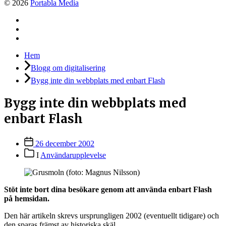
© 2026
Portabla Media
Facebook
Instagram
LinkedIn
Hem
Blogg om digitalisering
Bygg inte din webbplats med enbart Flash
Bygg inte din webbplats med
enbart Flash
Inläggsdatum
26 december 2002
Inläggskategorier
I
Användarupplevelse
Stöt inte bort dina besökare genom att använda enbart Flash
på hemsidan.
Den här artikeln skrevs ursprungligen 2002 (eventuellt tidigare) och
den sparas främst av historiska skäl.