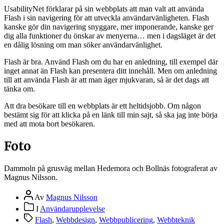
UsabilityNet förklarar på sin webbplats att man valt att använda
Flash i sin navigering för att utveckla användarvänligheten. Flash
kanske gör din navigering snyggare, mer imponerande, kanske ger
dig alla funktioner du önskar av menyerna… men i dagsläget är det
en dålig lösning om man söker användarvänlighet.
Flash är bra. Använd Flash om du har en anledning, till exempel där
inget annat än Flash kan presentera ditt innehåll. Men om anledning
till att använda Flash är att man äger mjukvaran, så är det dags att
tänka om.
Att dra besökare till en webbplats är ett heltidsjobb. Om någon
bestämt sig för att klicka på en länk till min sajt, så ska jag inte börja
med att mota bort besökaren.
Foto
Dammoln på grusväg mellan Hedemora och Bollnäs fotograferat av
Magnus Nilsson.
Inläggsförfattare
Av
Magnus Nilsson
Inläggskategorier
I
Användarupplevelse
Etiketter
Flash
,
Webbdesign
,
Webbpublicering
,
Webbteknik