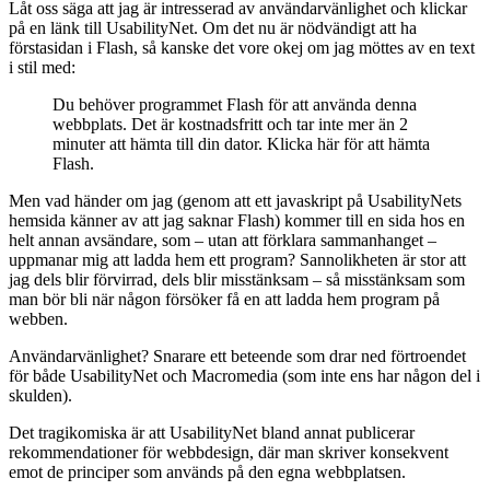
Låt oss säga att jag är intresserad av användarvänlighet och klickar
på en länk till UsabilityNet. Om det nu är nödvändigt att ha
förstasidan i Flash, så kanske det vore okej om jag möttes av en text
i stil med:
Du behöver programmet Flash för att använda denna
webbplats. Det är kostnadsfritt och tar inte mer än 2
minuter att hämta till din dator. Klicka här för att hämta
Flash.
Men vad händer om jag (genom att ett javaskript på UsabilityNets
hemsida känner av att jag saknar Flash) kommer till en sida hos en
helt annan avsändare, som – utan att förklara sammanhanget –
uppmanar mig att ladda hem ett program? Sannolikheten är stor att
jag dels blir förvirrad, dels blir misstänksam – så misstänksam som
man bör bli när någon försöker få en att ladda hem program på
webben.
Användarvänlighet? Snarare ett beteende som drar ned förtroendet
för både UsabilityNet och Macromedia (som inte ens har någon del i
skulden).
Det tragikomiska är att UsabilityNet bland annat publicerar
rekommendationer för webbdesign, där man skriver konsekvent
emot de principer som används på den egna webbplatsen.