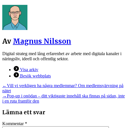
Av
Magnus Nilsson
Digital strateg med lång erfarenhet av arbete med digitala kanaler i
näringsliv, ideell och offentlig sektor.
Visa arkiv
Besök webbplats
Inläggsnavigering
Föregående
←
Vill vi verkligen ha några medlemmar? Om medlemsvärvning på
inlägg:
nätet
Nästa
→
Pop-up i onödan – ditt viktigaste innehåll ska finnas på sidan, inte
inlägg:
i en ruta framför den
Lämna ett svar
Kommentar
*