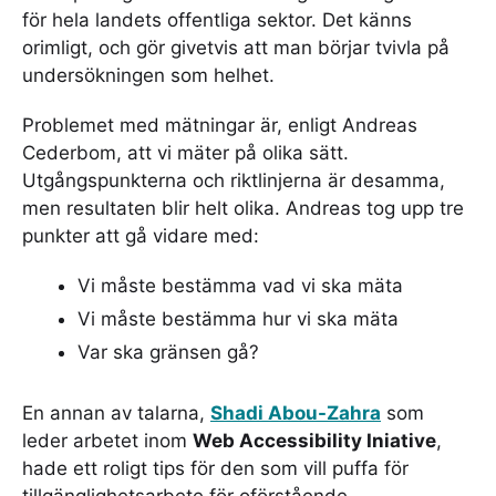
för hela landets offentliga sektor. Det känns
orimligt, och gör givetvis att man börjar tvivla på
undersökningen som helhet.
Problemet med mätningar är, enligt Andreas
Cederbom, att vi mäter på olika sätt.
Utgångspunkterna och riktlinjerna är desamma,
men resultaten blir helt olika. Andreas tog upp tre
punkter att gå vidare med:
Vi måste bestämma vad vi ska mäta
Vi måste bestämma hur vi ska mäta
Var ska gränsen gå?
En annan av talarna,
Shadi Abou-Zahra
som
leder arbetet inom
Web Accessibility Iniative
,
hade ett roligt tips för den som vill puffa för