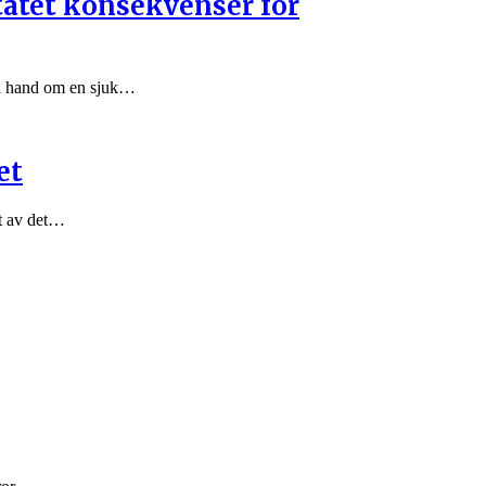
tatet konsekvenser för
 ta hand om en sjuk…
et
ut av det…