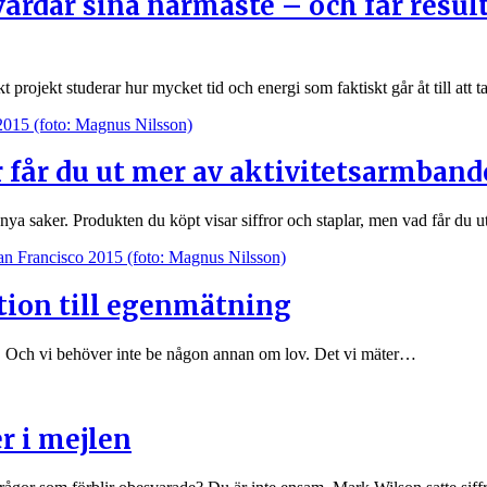
rdar sina närmaste – och får resul
projekt studerar hur mycket tid och energi som faktiskt går åt till att
 får du ut mer av aktivitetsarmband
 nya saker. Produkten du köpt visar siffror och staplar, men vad får du 
ktion till egenmätning
rr. Och vi behöver inte be någon annan om lov. Det vi mäter…
r i mejlen