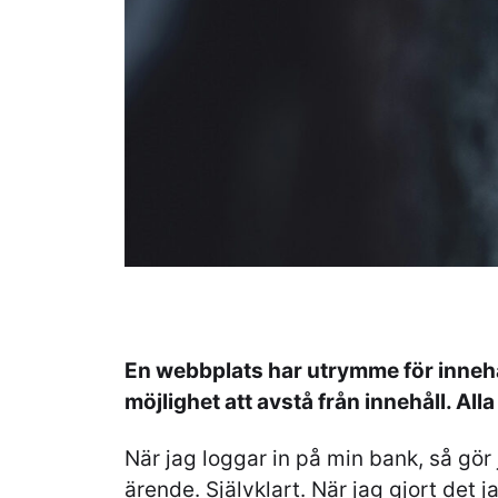
En webbplats har utrymme för innehå
möjlighet att avstå från innehåll. Alla
När jag loggar in på min bank, så gör j
ärende. Självklart. När jag gjort det j