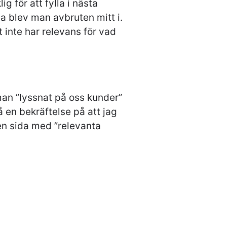
ig för att fylla i nästa
 blev man avbruten mitt i.
t inte har relevans för vad
man ”lyssnat på oss kunder”
få en bekräftelse på att jag
en sida med ”relevanta