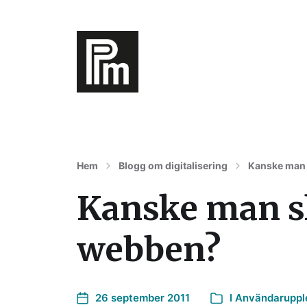
Digitalisering av varumärke, affärer oc
Hem
Blogg om digitalisering
Kanske man s
Kanske man ska
webben?
26 september 2011
I
Användaruppl