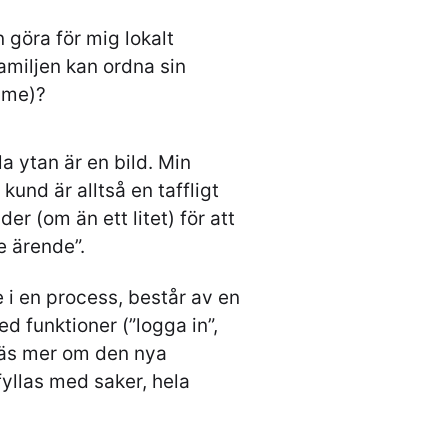
göra för mig lokalt
amiljen kan ordna sin
mme)?
a ytan är en bild. Min
und är alltså en taffligt
r (om än ett litet) för att
e ärende”.
e i en process, består av en
d funktioner (”logga in”,
”Läs mer om den nya
fyllas med saker, hela