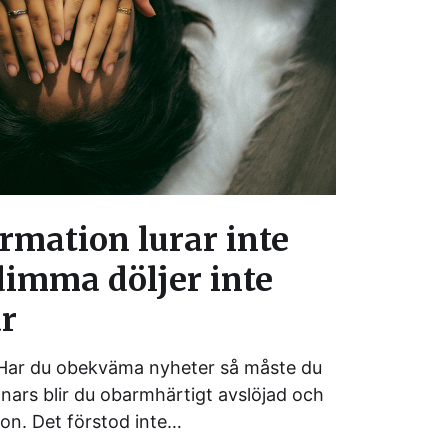
mation lurar inte
dimma döljer inte
r
 Har du obekväma nyheter så måste du
nnars blir du obarmhärtigt avslöjad och
tation. Det förstod inte…