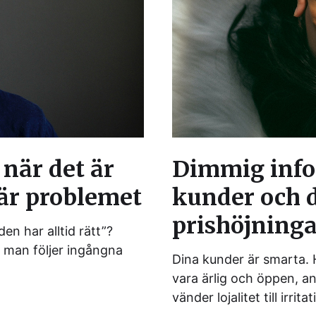
 när det är
Dimmig infor
är problemet
kunder och 
prishöjninga
n har alltid rätt”?
t man följer ingångna
Dina kunder är smarta.
vara ärlig och öppen, a
vänder lojalitet till irri