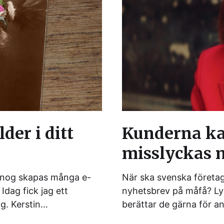
lder i ditt
Kunderna ka
misslyckas m
igt nog skapas många e-
När ska svenska företag
Idag fick jag ett
nyhetsbrev på måfå? Lys
g. Kerstin…
berättar de gärna för a