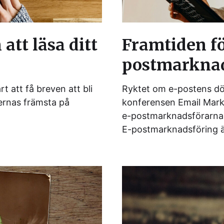
att läsa ditt
Framtiden fö
postmarknads
t att få breven att bli
Ryktet om e-postens död
ernas främsta på
konferensen Email Marke
e-postmarknadsförarna b
E-postmarknadsföring 