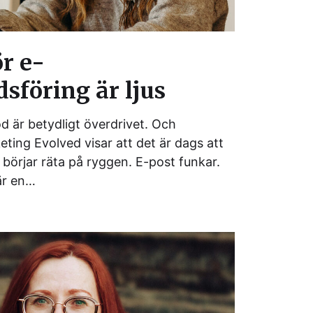
r e-
föring är ljus
 är betydligt överdrivet. Och
ting Evolved visar att det är dags att
örjar räta på ryggen. E-post funkar.
är en…