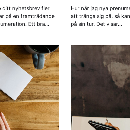
 ditt nyhetsbrev fler
Hur når jag nya prenumer
sar på en framträdande
att tränga sig på, så ka
enumeration. Ett bra…
på sin tur. Det visar…