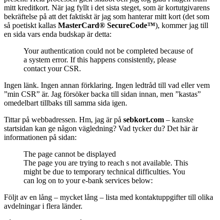
mitt kreditkort. När jag fyllt i det sista steget, som är kortutgivarens
bekräftelse på att det faktiskt är jag som hanterar mitt kort (det som
så poetiskt kallas
MasterCard® SecureCode™
), kommer jag till
en sida vars enda budskap är detta:
Your authentication could not be completed because of
a system error. If this happens consistently, please
contact your CSR.
Ingen länk. Ingen annan förklaring. Ingen ledtråd till vad eller vem
”min CSR” är. Jag försöker backa till sidan innan, men ”kastas”
omedelbart tillbaks till samma sida igen.
Tittar på webbadressen. Hm, jag är på
sebkort.com
– kanske
startsidan kan ge någon vägledning? Vad tycker du? Det här är
informationen på sidan:
The page cannot be displayed
The page you are trying to reach s not available. This
might be due to temporary technical difficulties. You
can log on to your e-bank services below:
Följt av en lång – mycket lång – lista med kontaktuppgifter till olika
avdelningar i flera länder.