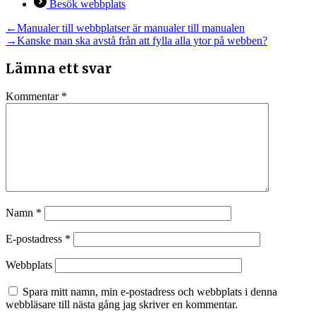
Besök webbplats
Inläggsnavigering
Föregående
←
Manualer till webbplatser är manualer till manualen
inlägg:
Nästa
→
Kanske man ska avstå från att fylla alla ytor på webben?
inlägg:
Lämna ett svar
Kommentar
*
Namn
*
E-postadress
*
Webbplats
Spara mitt namn, min e-postadress och webbplats i denna
webbläsare till nästa gång jag skriver en kommentar.