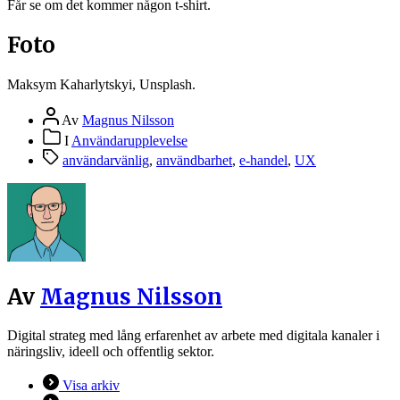
Får se om det kommer någon t-shirt.
Foto
Maksym Kaharlytskyi, Unsplash.
Inläggsförfattare
Av
Magnus Nilsson
Inläggskategorier
I
Användarupplevelse
Etiketter
användarvänlig
,
användbarhet
,
e-handel
,
UX
Av
Magnus Nilsson
Digital strateg med lång erfarenhet av arbete med digitala kanaler i
näringsliv, ideell och offentlig sektor.
Visa arkiv