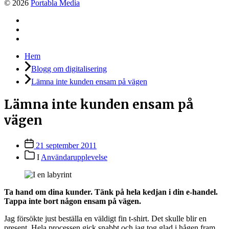
© 2026
Portabla Media
Facebook
Instagram
LinkedIn
Hem
Blogg om digitalisering
Lämna inte kunden ensam på vägen
Lämna inte kunden ensam på
vägen
Inläggsdatum
21 september 2011
Inläggskategorier
I
Användarupplevelse
Ta hand om dina kunder. Tänk på hela kedjan i din e-handel.
Tappa inte bort någon ensam på vägen.
Jag försökte just beställa en väldigt fin t-shirt. Det skulle blir en
present. Hela processen gick snabbt och jag tog glad i hågen fram