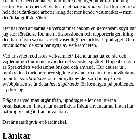
Det här är återkommande konflikter och inget unikt för offentlig
sektor. En kommersiell verksamhet hade
kanske
valt att koncentrera
hela det utåtriktade arbetet kring det mer kända varumärket – men
det är långt ifrån säkert.
Det här med att samla all verksamhet bakom en gemensam skylt har
jag stor förståelse för, men i diskussionen och rapporteringen kring
den här frågan saknar jag ett väsentligt perspektiv: Uppdraget. Och
användarna
, de som har nytta av verksamheten.
Vad är syftet med Isofs verksamhet? Bland annat att ge råd och
vägledning i hur man använder det svenska språket. Uppenbarligen
är Språkrådets verksamhet önskad och använd. Hur det ser ut i
byråkratins korridorer bryr sig inte användarna om. Om användarna
hittar till
sprakradet.se
och har nytta av det som finns på den
webbplatsen så är detta
helt avgörande
för lösningen på problemet.
Tycker jag.
Frågan är vad man utgår ifrån, uppdraget eller den interna
organisationen. Ingen har naturligtvis frågat användarna. Ingen har
naturligtvis utgått från användarna.
Det är naturligtvis ett kardinalfel.
Länkar