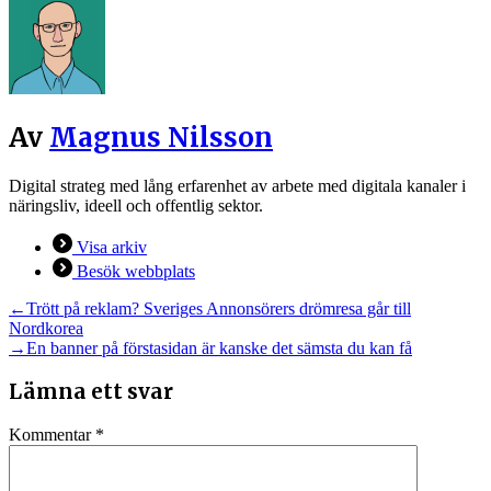
Av
Magnus Nilsson
Digital strateg med lång erfarenhet av arbete med digitala kanaler i
näringsliv, ideell och offentlig sektor.
Visa arkiv
Besök webbplats
Inläggsnavigering
Föregående
←
Trött på reklam? Sveriges Annonsörers drömresa går till
inlägg:
Nordkorea
Nästa
→
En banner på förstasidan är kanske det sämsta du kan få
inlägg:
Lämna ett svar
Kommentar
*