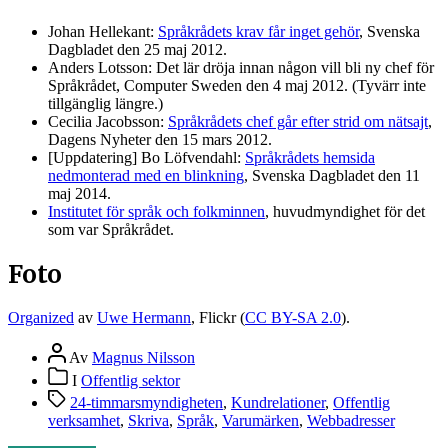
Johan Hellekant:
Språkrådets krav får inget gehör
, Svenska
Dagbladet den 25 maj 2012.
Anders Lotsson: Det lär dröja innan någon vill bli ny chef för
Språkrådet, Computer Sweden den 4 maj 2012. (Tyvärr inte
tillgänglig längre.)
Cecilia Jacobsson:
Språkrådets chef går efter strid om nätsajt
,
Dagens Nyheter den 15 mars 2012.
[Uppdatering] Bo Löfvendahl:
Språkrådets hemsida
nedmonterad med en blinkning
, Svenska Dagbladet den 11
maj 2014.
Institutet för språk och folkminnen
, huvudmyndighet för det
som var Språkrådet.
Foto
Organized
av
Uwe Hermann
, Flickr (
CC BY-SA 2.0
).
Inläggsförfattare
Av
Magnus Nilsson
Inläggskategorier
I
Offentlig sektor
Etiketter
24-timmarsmyndigheten
,
Kundrelationer
,
Offentlig
verksamhet
,
Skriva
,
Språk
,
Varumärken
,
Webbadresser