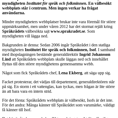
myndigheten
Institutet för språk och folkminnen
. En välbesökt
webbplats står i centrum. Men ingen verkar ha frågat
användarna.
Mindre myndigheters webbplatser brukar inte vara föremål för större
uppmärksamhet, men under våren 2012 har det stormat rejält kring
Språkrådets
välbesökta sajt
www.sprakradet.se
. Som
myndigheten vill lägga ned.
Bakgrunden är denna: Sedan 2006 ingår Språkrådet i den statliga
myndigheten
Institutet för språk och folkminnen, Isof
. I samband
med ihopslagningen bestämde generaldirektör
Ingrid Johansson
Lind
att Språkrådets webbplats skulle läggas ned och innehållet
flyttas till den större myndighetens gemensamma webb.
Något som fick Språkrådets chef,
Lena Ekberg
, att säga upp sig.
Facket protesterar, det vädjas till departement, generaldirektören står
på sig. En storm i ett vattenglas, kan tyckas, men frågan är lite större
än att bara vara en intern strid.
För det första: Språkrådets webbplats är välbesökt, Isofs är det inte.
För det andra: Många känner till Språkrådet som varumärke, väldigt
få känner till Isof.