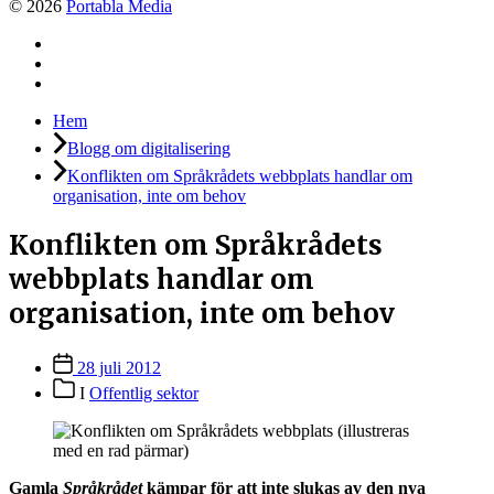
© 2026
Portabla Media
Facebook
Instagram
LinkedIn
Hem
Blogg om digitalisering
Konflikten om Språkrådets webbplats handlar om
organisation, inte om behov
Konflikten om Språkrådets
webbplats handlar om
organisation, inte om behov
Inläggsdatum
28 juli 2012
Inläggskategorier
I
Offentlig sektor
Gamla
Språkrådet
kämpar för att inte slukas av den nya